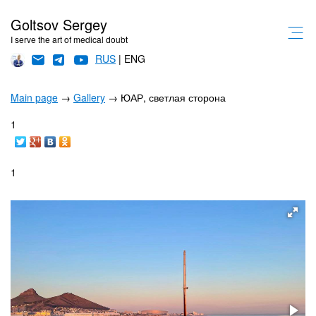
Goltsov Sergey
I serve the art of medical doubt
RUS
| ENG
Main page
→
Gallery
→ ЮАР, светлая сторона
1
1