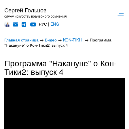
Сергей Гольцов
служу искусству врачебного сомнения
РУС |
ENG
Главная страница
→
Видео
→
KON-TIKI II
→ Программа
"Накануне" о Кон-Тики2: выпуск 4
Программа "Накануне" о Кон-
Тики2: выпуск 4