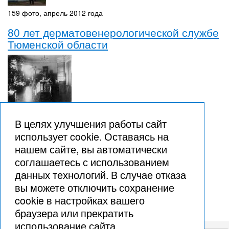
159 фото, апрель 2012 года
80 лет дерматовенерологической службе
Тюменской области
46 фото, февраль 1925 года
В целях улучшения работы сайт
Ни дня без стёжки!
использует cookie. Оставаясь на
нашем сайте, вы автоматически
соглашаетесь с использованием
данных технологий. В случае отказа
вы можете отключить сохранение
cookie в настройках вашего
45 фото, август 2023 года
браузера или прекратить
использование сайта.