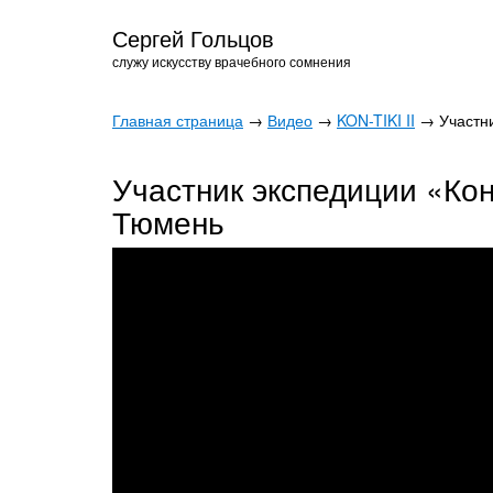
Сергей Гольцов
служу искусству врачебного сомнения
Главная страница
→
Видео
→
KON-TIKI II
→ Участни
Участник экспедиции «Кон
Тюмень