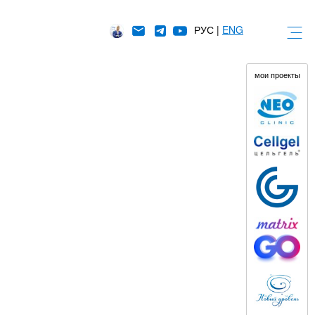
РУС |
ENG
мои проекты