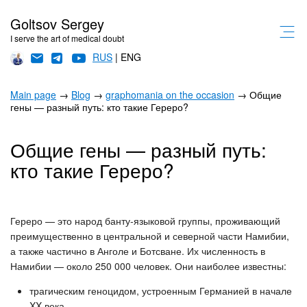
Goltsov Sergey
I serve the art of medical doubt
RUS
| ENG
Main page
→
Blog
→
graphomania on the occasion
→ Общие
гены — разный путь: кто такие Гереро?
Общие гены — разный путь:
кто такие Гереро?
Гереро — это народ банту-языковой группы, проживающий
преимущественно в центральной и северной части Намибии,
а также частично в Анголе и Ботсване. Их численность в
Намибии — около 250 000 человек. Они наиболее известны:
трагическим геноцидом, устроенным Германией в начале
XX века,