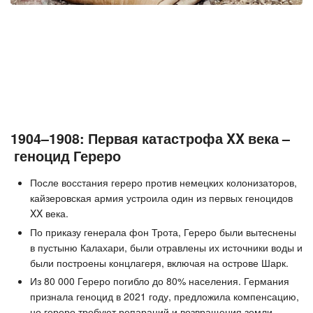
1904–1908: Первая катастрофа XX века –
геноцид Гереро
После восстания гереро против немецких колонизаторов,
кайзеровская армия устроила один из первых геноцидов
XX века.
По приказу генерала фон Трота, Гереро были вытеснены
в пустыню Калахари, были отравлены их источники воды и
были построены концлагеря, включая на острове Шарк.
Из 80 000 Гереро погибло до 80% населения. Германия
признала геноцид в 2021 году, предложила компенсацию,
но гереро требуют репараций и возвращения земли.