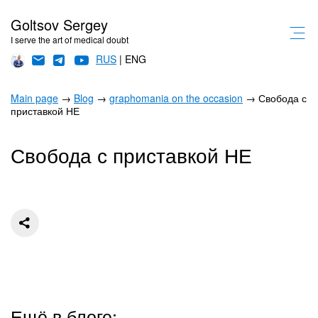
Goltsov Sergey
I serve the art of medical doubt
RUS
| ENG
Main page
→
Blog
→
graphomania on the occasion
→ Свобода с
приставкой НЕ
Свобода с приставкой НЕ
Ещё в блоге: