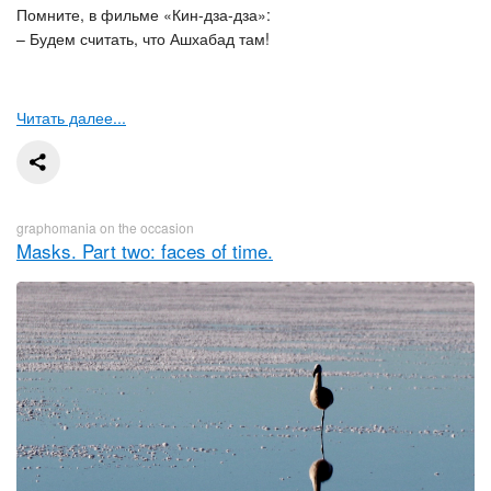
Помните, в фильме «Кин-дза-дза»:
– Будем считать, что Ашхабад там!
Читать далее...
graphomania on the occasion
Masks. Part two: faces of time.