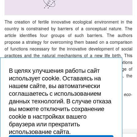
The creation of fertile innovative ecological environment in the
country is constrained by barriers of a conceptual nature. The
article identifies four groups of such barriers. The authors
propose a strategy for overcoming them based on a comparison
of functions necessary for the innovative development of social
practices and the natural mechanisms of a new life birth. This
allows us to formulate a number of pragmatic recommendations
В целях улучшения работы сайт
for creating an innovative eco-environment for a wide range of
industries. By analogy with natural dynamics of obstetrics, the
использует cookie. Оставаясь на
approach is called placental
нашем сайте, вы автоматически
соглашаетесь с использованием
Keywords: Innovation, innovation infrastructure, acceleration, eco-
данных технологий. В случае отказа
environment, placenta, development.
вы можете отключить сохранение
cookie в настройках вашего
браузера или прекратить
использование сайта.