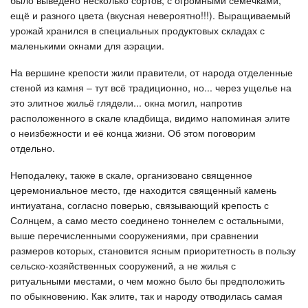
было выведено несколько сортов, с огромными семечками,
ещё и разного цвета (вкусная невероятно!!!). Выращиваемый
урожай хранился в специальных продуктовых складах с
маленькими окнами для аэрации.
На вершине крепости жили правители, от народа отделенные
стеной из камня – тут всё традиционно, но... через ущелье на
это элитное жильё глядели... окна могил, напротив
расположенного в скале кладбища, видимо напоминая элите
о неизбежности и её конца жизни. Об этом поговорим
отдельно.
Неподалеку, также в скале, организовано священное
церемониальное место, где находится священный камень
интиуатана, согласно поверью, связывающий крепость с
Солнцем, а само место соединено тоннелем с остальными,
выше перечисленными сооружениями, при сравнении
размеров которых, становится ясным приоритетность в пользу
сельско-хозяйственных сооружений, а не жилья с
ритуальными местами, о чем можно было бы предположить
по обыкновению. Как элите, так и народу отводилась самая