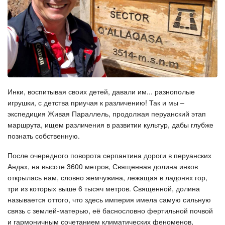
Инки, воспитывая своих детей, давали им... разнополые
игрушки, с детства приучая к различению! Так и мы –
экспедиция Живая Параллель, продолжая перуанский этап
маршрута, ищем различения в развитии культур, дабы глубже
познать собственную.
После очередного поворота серпантина дороги в перуанских
Андах, на высоте 3600 метров, Священная долина инков
открылась нам, словно жемчужина, лежащая в ладонях гор,
три из которых выше 6 тысяч метров. Священной, долина
называется оттого, что здесь империя имела самую сильную
связь с землей-матерью, её баснословно фертильной почвой
и гармоничным сочетанием климатических феноменов,