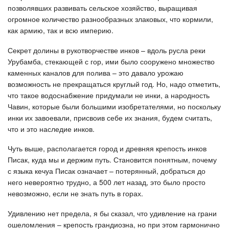
позволявших развивать сельское хозяйство, выращивая
огромное количество разнообразных злаковых, что кормили,
как армию, так и всю империю.
Секрет долины в рукотворчестве инков – вдоль русла реки
Урубамба, стекающей с гор, ими было сооружено множество
каменных каналов для полива – это давало урожаю
возможность не прекращаться круглый год. Но, надо отметить,
что такое водоснабжение придумали не инки, а народность
Чавин, которые были большими изобретателями, но поскольку
инки их завоевали, присвоив себе их знания, будем считать,
что и это наследие инков.
Чуть выше, располагается город и древняя крепость инков
Писак, куда мы и держим путь. Становится понятным, почему
с языка кечуа Писак означает – потерянный, добраться до
него невероятно трудно, а 500 лет назад, это было просто
невозможно, если не знать путь в горах.
Удивлению нет предела, я бы сказал, что удивление на грани
ошеломления – крепость грандиозна, но при этом гармонично