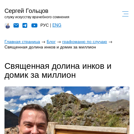
Сергей Гольцов
служу искусству врачебного сомнения
РУС |
ENG
Главная страница
→
Блог
→
графоманю по случаю
→
Священная долина инков и домик за миллион
Священная долина инков и
домик за миллион