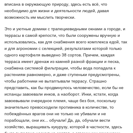
вписана в окружающую природу, здесь есть всё, что
необходимо для жизни и деятельности людей, давая
возможность им мыслить творчески.
Это и уютные домики с трапециевидными окнами а городе, и
террасы в самой крепости, что были сооружены вручную и
использовались, как для снабжения всего комплекса едой, так
и для агрономии с селекцией, результатами которой только
одного картофеля выведено 38 сортов. Причем, каждая
терраса имеет дренаж из камней разной фракции и песка,
снабжена системой фильтрации, чтобы вода попадала к
растениям равномерно, и даже ступеньки предусмотрены,
чтобы работники не вытаптывали террасу. Страшно
представить, как бы продвинулось человечество, если бы не
испанцы завоевали инков, а наоборот. Инки, кстати, когда
завоевывали очередное племя, чаще без боя, поскольку
значительно превосходили противника в количестве, то
побеждённых врагов они не только не убивали и не
порабощали, они их... обучали! Да, да, обучали вести
хозяйство, выращивать кукурузу, которой в частности, здесь