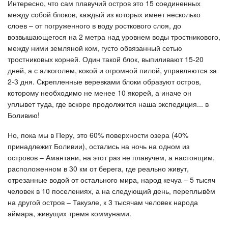
Интересно, что сам плавучий остров это 15 соединенных
между собой блоков, каждый из которых имеет несколько
слоев – от погруженного в воду росткового слоя, до
возвышающегося на 2 метра над уровнем воды тростникового,
между ними земляной ком, густо обвязанный сетью
тростниковых корней. Один такой блок, выпиливают 15-20
дней, а с алкоголем, кокой и огромной пилой, управляются за
2-3 дня. Скрепленные веревками блоки образуют остров,
которому необходимо не менее 10 якорей, а иначе он
уплывет туда, где вскоре продолжится наша экспедиция... в
Боливию!
Но, пока мы в Перу, это 60% поверхности озера (40%
принадлежит Боливии), остались на ночь на одном из
островов – Амантани, на этот раз не плавучем, а настоящим,
расположенном в 30 км от берега, где реально живут,
отрезанные водой от остального мира, народ кечуа – 5 тысяч
человек в 10 поселениях, а на следующий день, переплывём
на другой остров – Такуэле, к 3 тысячам человек народа
аймара, живущих тремя коммунами.