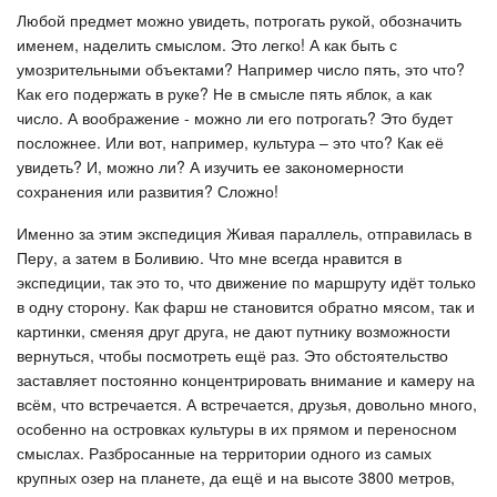
Любой предмет можно увидеть, потрогать рукой, обозначить
именем, наделить смыслом. Это легко! А как быть с
умозрительными объектами? Например число пять, это что?
Как его подержать в руке? Не в смысле пять яблок, а как
число. А воображение - можно ли его потрогать? Это будет
посложнее. Или вот, например, культура – это что? Как её
увидеть? И, можно ли? А изучить ее закономерности
сохранения или развития? Сложно!
Именно за этим экспедиция Живая параллель, отправилась в
Перу, а затем в Боливию. Что мне всегда нравится в
экспедиции, так это то, что движение по маршруту идёт только
в одну сторону. Как фарш не становится обратно мясом, так и
картинки, сменяя друг друга, не дают путнику возможности
вернуться, чтобы посмотреть ещё раз. Это обстоятельство
заставляет постоянно концентрировать внимание и камеру на
всём, что встречается. А встречается, друзья, довольно много,
особенно на островках культуры в их прямом и переносном
смыслах. Разбросанные на территории одного из самых
крупных озер на планете, да ещё и на высоте 3800 метров,