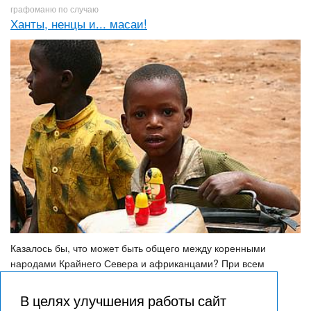
графоманю по случаю
Ханты, ненцы и... масаи!
Казалось бы, что может быть общего между коренными
народами Крайнего Севера и африканцами? При всем
желании очень трудно найти сходство между ненцами,
хантами и представителями племен датогов и масаи,
В целях улучшения работы сайт
проживающих в Танзании. С таким же успехом можно