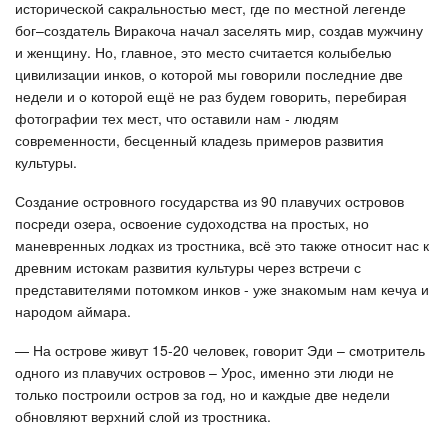
исторической сакральностью мест, где по местной легенде
бог–создатель Виракоча начал заселять мир, создав мужчину
и женщину. Но, главное, это место считается колыбелью
цивилизации инков, о которой мы говорили последние две
недели и о которой ещё не раз будем говорить, перебирая
фотографии тех мест, что оставили нам - людям
современности, бесценный кладезь примеров развития
культуры.
Создание островного государства из 90 плавучих островов
посреди озера, освоение судоходства на простых, но
маневренных лодках из тростника, всё это также относит нас к
древним истокам развития культуры через встречи с
представителями потомком инков - уже знакомым нам кечуа и
народом аймара.
— На острове живут 15-20 человек, говорит Эди – смотритель
одного из плавучих островов – Урос, именно эти люди не
только построили остров за год, но и каждые две недели
обновляют верхний слой из тростника.