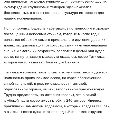
они являются труднодоступными для проникновения других
культур (даже спутниковый телефон здесь оказался
бесполезным), а значит островная культура интересна для
нашего исследования.
Но, по порядку. Вдоволь набегавшись по крепостям и храмам,
посвященным небесным стихиям, которые многие годы
являются объектом самого пристального изучения древних
доинкских цивилизаций, от которых сами инки унаследовали
знания и смогли их сохранить, воплотив в целый ряд чудес
света, на пути нашего маршрута оказалось озеро Титикака,
которое часто называют близнецом Байкала.
Титикака – волнительное, с какой то умилительной и детской
наивностью произносимое слово, на карте обозначенное
синей капелькой, в реалии оказалось гигантской,
образованной горами, чашей, заполненной пресной водой.
Трудно представить, но интернет говорит, что в самой
глубокой части озеро имеет глубину 240 метров! Являясь
практически замкнутым водоемом, в который впадает 300 рек,
а вытекает всего одна, этот природный феномен окружен