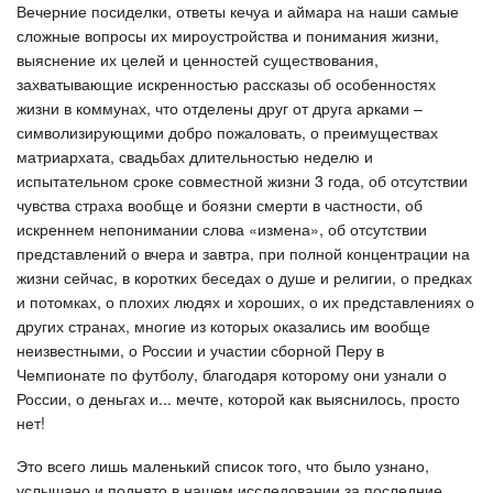
Вечерние посиделки, ответы кечуа и аймара на наши самые
сложные вопросы их мироустройства и понимания жизни,
выяснение их целей и ценностей существования,
захватывающие искренностью рассказы об особенностях
жизни в коммунах, что отделены друг от друга арками –
символизирующими добро пожаловать, о преимуществах
матриархата, свадьбах длительностью неделю и
испытательном сроке совместной жизни 3 года, об отсутствии
чувства страха вообще и боязни смерти в частности, об
искреннем непонимании слова «измена», об отсутствии
представлений о вчера и завтра, при полной концентрации на
жизни сейчас, в коротких беседах о душе и религии, о предках
и потомках, о плохих людях и хороших, о их представлениях о
других странах, многие из которых оказались им вообще
неизвестными, о России и участии сборной Перу в
Чемпионате по футболу, благодаря которому они узнали о
России, о деньгах и... мечте, которой как выяснилось, просто
нет!
Это всего лишь маленький список того, что было узнано,
услышано и поднято в нашем исследовании за последние