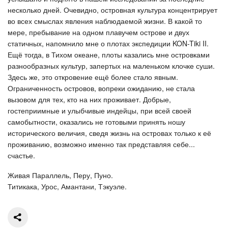
несколько дней. Очевидно, островная культура концентрирует
во всех смыслах явления наблюдаемой жизни. В какой то
мере, пребывание на одном плавучем острове и двух
статичных, напомнило мне о плотах экспедиции KON-Tiki II.
Ещё тогда, в Тихом океане, плоты казались мне островками
разнообразных культур, запертых на маленьком клочке суши.
Здесь же, это откровение ещё более стало явным.
Ограниченность островов, вопреки ожиданию, не стала
вызовом для тех, кто на них проживает. Добрые,
гостеприимные и улыбчивые индейцы, при всей своей
самобытности, оказались не готовыми принять ношу
исторического величия, сведя жизнь на островах только к её
проживанию, возможно именно так представляя себе...
счастье.
Живая Параллель, Перу, Пуно.
Титикака, Урос, Амантани, Тэкуэле.