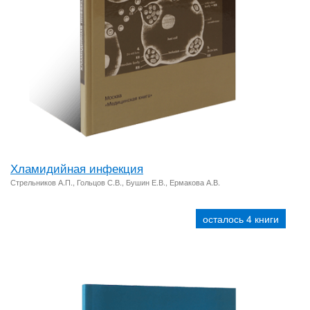
Хламидийная инфекция
Стрельников А.П., Гольцов С.В., Бушин Е.В., Ермакова А.В.
осталось 4 книги