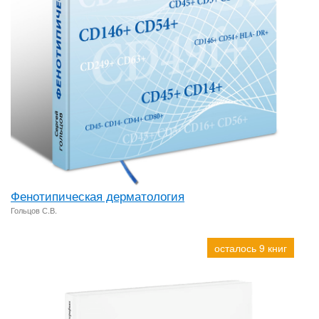
Фенотипическая дерматология
Гольцов С.В.
осталось 9 книг