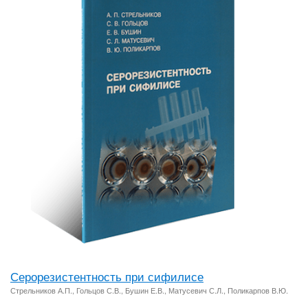
Серорезистентность при сифилисе
Стрельников А.П., Гольцов С.В., Бушин Е.В., Матусевич С.Л., Поликарпов В.Ю.