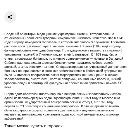
Сведений об истории медицинских учреждений Тюмени, которая раньше
относилась к Тобольской губернии, сохранилось немного. Известно, что в 1741
году в городе находился госпиталь, в котором числилось 3 служителя. Госпиталь
располагался при монастыре. В первой половине XIX века (1845 год) в городе
функционировала уже одна больница. По медицинскому ведомству служило 5
чиновников (врачей) и 7 нижних служителей (санитаров). В 1859 году была
открыта городская больница, по мнению современников — лучшая в Западной
Сибири, располагающая шестью больничными палатами, лабораторией,
аптекой, анатомическим театром. Специализированных учреждений для лечения
больных венерическими и кожными заболеваниями в Тобольской губернии не
было. О широких профилактических мероприятиях не шло и речи: высокая
заболеваемость, смертность, частые эпидемии, социальные болезни, низкий
уровень общей и санитарной культуры населения были приметами начала XX
века.
С приходом советской власти борьба с венерическими заболеваниями стала
одной из первоочередных задач здравоохранения. В 1921 году в Москве был
организован Государственный венерологический институт, а в 1925 году —
первая в СССР кафедра социальной венерологии. В это же время во многих
областях, краях и округах появились диспансеры и научно-практические
институты, занимающиеся лечением и диагностикой венерических и кожных
заболеваний.
Также можно купить в городах: