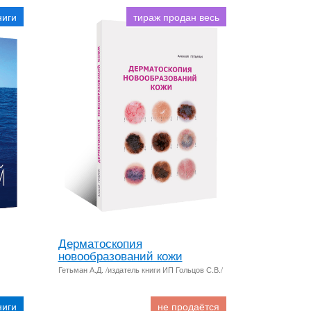
ниги
тираж продан весь
Дерматоскопия
новообразований кожи
Гетьман А.Д. /издатель книги ИП Гольцов С.В./
ниги
не продаётся