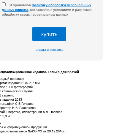
Я прочитал/а
Политику обработки персональных
данных клиента
, согласен/на с условиями и разрешаю
обработку своих персональных данных
оплата и доставка
ециализированное издание. Только для врачей
ердый переплет
рмат издания 210×297 мм
лее 1000 фотографий
3 клинических случая
8 страниц
д издания 2013
тографии С.В.Гольцов
рректор Н.В. Рассохина
зайн, верстка, иллюстрации А.Л. Портная
с 2,3 кг
+
ак информационной продукции
едеральный закон №436-ФЗ от 29.12.2010г.)