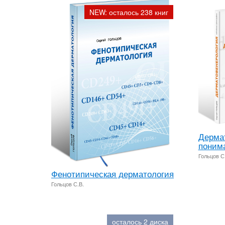
NEW: осталось 238 книг
Дермат
понима
Гольцов С
Фенотипическая дерматология
Гольцов С.В.
осталось 2 диска