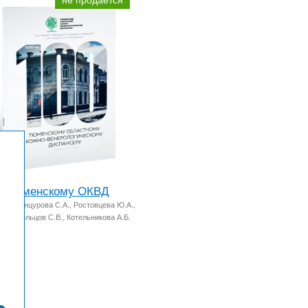
ет Тюменскому ОКВД
Н., Манцурова С.А., Ростовцева Ю.А.,
.Е., Гольцов С.В., Котельникова А.Б.