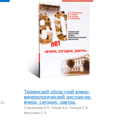
Тюменский областной кожно-
венерологический диспансер:
вчера, сегодня, завтра.
.В.,
Стрельников А.П., Гонцов А.А., Гольцов С.В.
Матусевич С.Л.