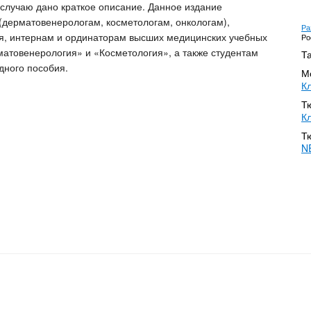
случаю дано краткое описание. Данное издание
дерматовенерологам, косметологам, онкологам),
Ра
я, интернам и ординаторам высших медицинских учебных
Ро
атовенерология» и «Косметология», а также студентам
Та
дного пособия.
Мо
К
Т
К
Т
NE