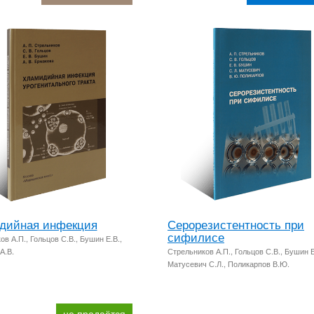
дийная инфекция
Серорезистентность при
сифилисе
в А.П., Гольцов С.В., Бушин Е.В.,
А.В.
Стрельников А.П., Гольцов С.В., Бушин Е
Матусевич С.Л., Поликарпов В.Ю.
не продаётся