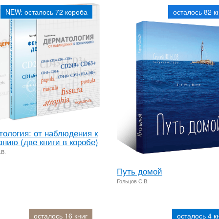
NEW: осталось 72 короба
осталось 82 к
ология: от наблюдения к
нию (две книги в коробе)
.В.
Путь домой
Гольцов С.В.
осталось 16 книг
осталось 4 к