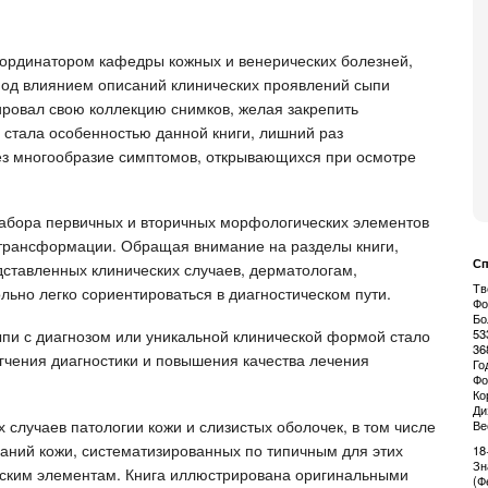
и ординатором кафедры кожных и венерических болезней,
под влиянием описаний клинических проявлений сыпи
ровал свою коллекцию снимков, желая закрепить
стала особенностью данной книги, лишний раз
ерез многообразие симптомов, открывающихся при осмотре
набора первичных и вторичных морфологических элементов
трансформации. Обращая внимание на разделы книги,
Сп
дставленных клинических случаев, дерматологам,
Тв
льно легко сориентироваться в диагностическом пути.
Фо
Бо
53
и с диагнозом или уникальной клинической формой стало
36
егчения диагностики и повышения качества лечения
Го
Фо
Ко
Ди
 случаев патологии кожи и слизистых оболочек, в том числе
Ве
аний кожи, систематизированных по типичным для этих
18
Зн
ским элементам. Книга иллюстрирована оригинальными
(Ф