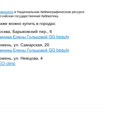
змещено
в Национальном библиографическом ресурсе
ссийская государственная библиотека
кже можно купить в городах:
сква, Барыковский пер., 6
линика Елены Гольцовой GG beauty
юмень, ул. Самарская, 20
линика Елены Гольцовой GG beauty
юмень, ул. Немцова, 4
O-clinic