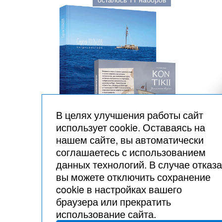
В целях улучшения работы сайт
использует cookie. Оставаясь на
100 л
нашем сайте, вы автоматически
Жвавый П.
соглашаетесь с использованием
Макарова Л
Набор: книга «Путь домой» и
данных технологий. В случае отказа
фильм «KON-TIKI II: утомленные
вы можете отключить сохранение
ветром» на DVD
cookie в настройках вашего
Гольцов С.В.
браузера или прекратить
использование сайта.