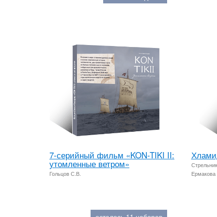
7-серийный фильм «KON-TIKI II:
Хлами
утомленные ветром»
Стрельнико
Гольцов С.В.
Ермакова 
осталось 11 наборов