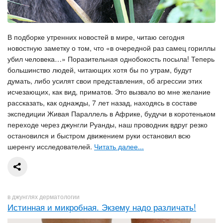
В подборке утренних новостей в мире, читаю сегодня
новостную заметку о том, что «в очередной раз самец гориллы
убил человека…» Поразительная однобокость посыла! Теперь
большинство людей, читающих хотя бы по утрам, будут
думать, либо усилят свои представления, об агрессии этих
исчезающих, как вид, приматов. Это вызвало во мне желание
рассказать, как однажды, 7 лет назад, находясь в составе
экспедиции Живая Параллель в Африке, будучи в коротеньком
переходе через джунгли Руанды, наш проводник вдруг резко
остановился и быстром движением руки остановил всю
шеренгу исследователей.
Читать далее...
в джунглях дерматологии
Истинная и микробная. Экзему надо различать!