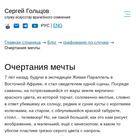
Сергей Гольцов
служу искусству врачебного сомнения
РУС |
ENG
Главная страница
→
Блог
→
графоманю по случаю
→
Очертания мечты
Очертания мечты
7 лет назад, будучи в экспедиции Живая Параллель в
Восточной Африке, я стал свидетелем одной сцены. Посреди
саванны, на потрескавшейся от жары земле кирпично-
красного цвета, из которой торчат, соломенно-желтые, словно
в ответ убившему их солнцу, редкие и сухие кусты с короткими
колючками, на старом, с облупившейся краской табурете,
стоял… телевизор! Но, не такой большой, как это нам рисует
воображение, а маленький, ещё с кинескопом, в каком то
убогом пластике грязно-серого цвета с напрочь