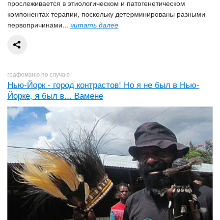
прослеживается в этиологическом и патогенетическом
компонентах терапии, поскольку детерминированы разными
первопричинами...
читать далее
графоманю по случаю
Нью-Йорк - город контрастов! Но я не был в Нью-
Йорке, я был в... Вамене