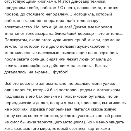
отсутствующими кнопками. И этот динозавр техники,
представьте себе, работает! От него, словно змея, тянется
провод, до стоящего неподалёку… мотоцикла, который
работая в качестве генератора, даёт телевизору
электричество. Но, это ещё не всё! Другая змея-провод
тянется от телевизора на ближайшей деревце – это антенна.
Полукругом, около этого чуда инженерной мысли, прямо на
земле, по которой то и дело ползают жуки-скарабеи и
многочисленные насекомые, вылезающие на поверхность
после заката солнца, сидят или лежат люди от мала до
велика, заворожённые действием на экране… Как вы
догадались, на экране… футбол!
Всё это довольно занимательно, но реально меня удивил
один паренёк, который был поставлен рядом с мотоциклом –
подливать в его бак бензин из пластиковой бутылки, что он
периодически и делал, но при этом он, приседая, вытягиваясь
на носочках, изредка подпрыгивая, пытался сквозь живую
стену своих соплеменников, увидеть (услышать он всё равно
не смог бы из-за тарахтящего мотоцикла), но именно увидеть
хоть краешек того мира, который светился картинками