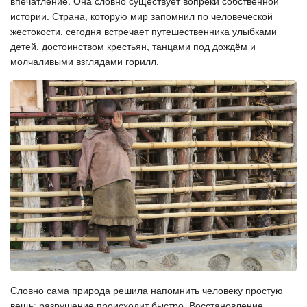
впечатление. Она словно существует вопреки собственной
истории. Страна, которую мир запомнил по человеческой
жестокости, сегодня встречает путешественника улыбками
детей, достоинством крестьян, танцами под дождём и
молчаливыми взглядами горилл.
Словно сама природа решила напомнить человеку простую
вещь: разрушение происходит быстро. Восстановление