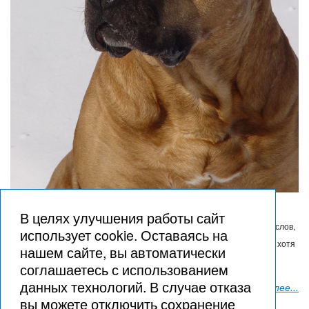
Согласитесь, именно глазами собак на нас смотрит Бог. Как иначе
В целях улучшения работы сайт
объяснить этот взгляд — бессловесный, чистый, понимающий без слов,
использует cookie. Оставаясь на
полный терпения и света?
Эта мысль пришла ко мне не так давно, хотя
нашем сайте, вы автоматически
история началась гораздо раньше — в далёком 1998-м.
соглашаетесь с использованием
данных технологий. В случае отказа
Читать далее...
вы можете отключить сохранение