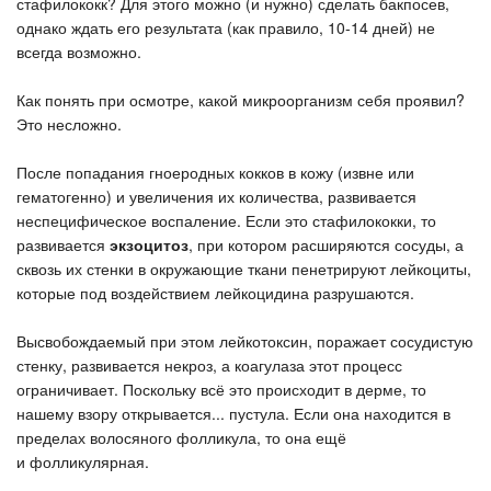
стафилококк? Для этого можно (и нужно) сделать бакпосев,
однако ждать его результата (как правило, 10-14 дней) не
всегда возможно.
Как понять при осмотре, какой микроорганизм себя проявил?
Это несложно.
После попадания гноеродных кокков в кожу (извне или
гематогенно) и увеличения их количества, развивается
неспецифическое воспаление. Если это стафилококки, то
развивается
экзоцитоз
, при котором расширяются сосуды, а
сквозь их стенки в окружающие ткани пенетрируют лейкоциты,
которые под воздействием лейкоцидина разрушаются.
Высвобождаемый при этом лейкотоксин, поражает сосудистую
стенку, развивается некроз, а коагулаза этот процесс
ограничивает. Поскольку всё это происходит в дерме, то
нашему взору открывается... пустула. Если она находится в
пределах волосяного фолликула, то она ещё
и фолликулярная.