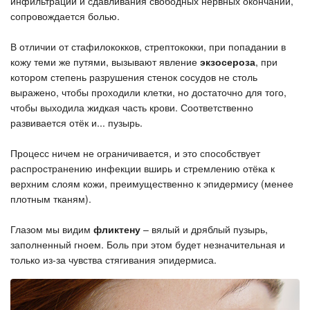
инфильтрации и сдавливания свободных нервных окончаний,
сопровождается болью.
В отличии от стафилококков, стрептококки, при попадании в
кожу теми же путями, вызывают явление
экзосероза
, при
котором степень разрушения стенок сосудов не столь
выражено, чтобы проходили клетки, но достаточно для того,
чтобы выходила жидкая часть крови. Соответственно
развивается отёк и... пузырь.
Процесс ничем не ограничивается, и это способствует
распространению инфекции вширь и стремлению отёка к
верхним слоям кожи, преимущественно к эпидермису (менее
плотным тканям).
Глазом мы видим
фликтену
– вялый и дряблый пузырь,
заполненный гноем. Боль при этом будет незначительная и
только из-за чувства стягивания эпидермиса.