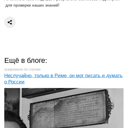
для проверки наших знаний!
Ещё в блоге:
графоманю по случаю
Неслучайно, только в Риме, он мог писать и думать
о России