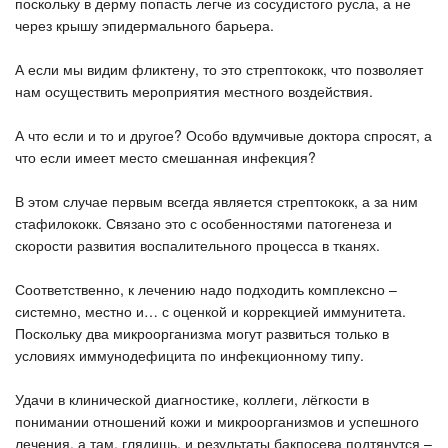
поскольку в дерму попасть легче из сосудистого русла, а не
через крышу эпидермального барьера.
А если мы видим фликтену, то это стрептококк, что позволяет
нам осуществить мероприятия местного воздействия.
А что если и то и другое? Особо вдумчивые доктора спросят, а
что если имеет место смешанная инфекция?
В этом случае первым всегда является стрептококк, а за ним
стафилококк. Связано это с особенностями патогенеза и
скорости развития воспалительного процесса в тканях.
Соответственно, к лечению надо подходить комплексно –
системно, местно и… с оценкой и коррекцией иммунитета.
Поскольку два микроорганизма могут развиться только в
условиях иммунодефицита по инфекционному типу.
Удачи в клинической диагностике, коллеги, лёгкости в
понимании отношений кожи и микроорганизмов и успешного
лечения, а там, глядишь, и результаты бакпосева подтянутся –