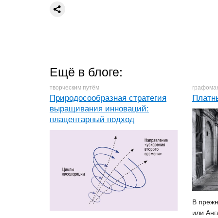
Ещё в блоге:
творческим путём
графоман
Природосообразная стратегия
Платн
выращивания инноваций:
плацентарный подход
В прежн
или Анг