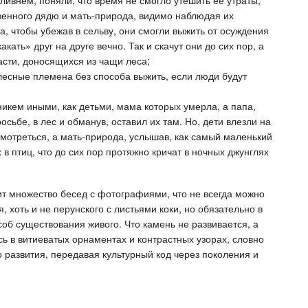
ливнем, поняли, что время не смогло утешить ее утраты;
твенного дядю и мать-природа, видимо наблюдая их
а, чтобы убежав в сельву, они смогли выжить от осуждения
ть» друг на друге вечно. Так и скачут они до сих пор, а
асти, доносящихся из чащи леса;
 лесные племена без способа выжить, если люди будут
никем иными, как детьми, мама которых умерла, а папа,
осьбе, в лес и обманув, оставил их там. Но, дети влезли на
смотреться, а мать-природа, услышав, как самый маленький
 в птиц, что до сих пор протяжно кричат в ночных джунглях
ит множество бесед с фотографиями, что не всегда можно
ая, хоть и не перунского с листьями коки, но обязательно в
особ существования живого. Что камень не развивается, а
сь в витиеватых орнаментах и контрастных узорах, словно
 развития, передавая культурный код через поколения и