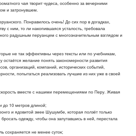
роматного чая творит чудеса, особенно за вечерними
ом и затронувшем.
еруанского. Понравилось очень! До сих пор в догадках,
ву с ним, то ли накопившаяся усталость, требовала
нного радушным перуанцем с многозначительным взглядом и
орые не так эффективны через тексты или по учебникам,
му остаётся желание понять закономерности развития
сов, организаций, компаний, исторических событий,
рности, попытаться реализовать лучшие из них уже в своей
скорость вместе с нашими перемещениями по Перу. Живая
 до 10 метров длиной;
ронго и ядовитой змее Шушумбе, которая ползёт только
 бросать одежду, чтобы она запутавшись в ней, перестала
ль сохраняется не менее суток;