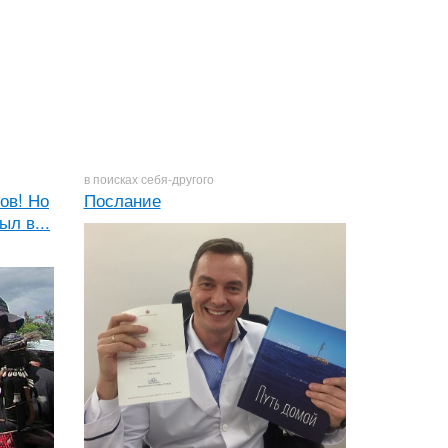
в поисках себя-другого
ов! Но
Послание
ыл в...