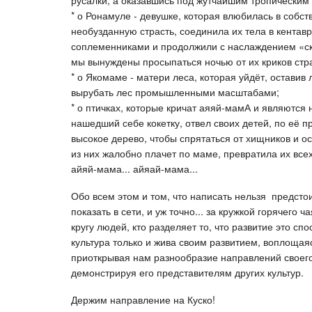
русалки, а оказавшись под жутчайшим тропическим 
* о Ронамуле - девушке, которая влюбилась в собс
необузданную страсть, соединила их тела в кентавр
соплеменниками и продолжили с наслаждением «скака
мы вынуждены просыпаться ночью от их криков стр
* о Якомаме - матери леса, которая уйдёт, оставив
вырубать лес промышленными масштабами;
* о птичках, которые кричат аяяй-мамА и являются 
нашедший себе кокетку, отвел своих детей, по её пр
высокое дерево, чтобы спрятаться от хищников и о
из них жалобно плачет по маме, превратила их всех
айяй-мама... айяай-мама...
Обо всем этом и том, что написать нельзя предсто
показать в сети, и уж точно... за кружкой горячего ч
кругу людей, кто разделяет то, что развитие это сп
культура только и жива своим развитием, воплощая
приоткрывая нам разнообразие направлений своего
демонстрируя его представителям других культур.
Держим направление на Куско!