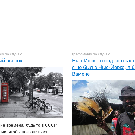
ю по случаю
графоманю по случаю
ый звонок
Нью-Йорк - город контраст
я не был в Нью-Йорке, я б
Вамене
ие времена, будь то в СССР
лии, чтобы позвонить из