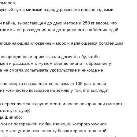
комаров;
вкусный суп и милыми взгляду розовыми пресноводными
й пайча, вырастающей до двух метров и 250 кг весом, что
ограммы её разведения для дотационного снабжения едой
у напоминающим клюквенный морс и являющемся богатейшим
, новорожденным привязывали доску ко лбу, чтобы
мен и рассказом о жутком обряде пишта - обрезание у
на не смогла испытывать удовольствие и никогда не
сле смерти возвращаются на землю 108 раз, а если
ит количество возвратов на землю у той, кто выглядит
а переселяется в другое место и после похорон они смотрят,
ветствуют душу;
да Шипибо:
алки от потерянной любви к юноше, которого укусила
дке, мы ощутили всю полноту безрамерного горя этой