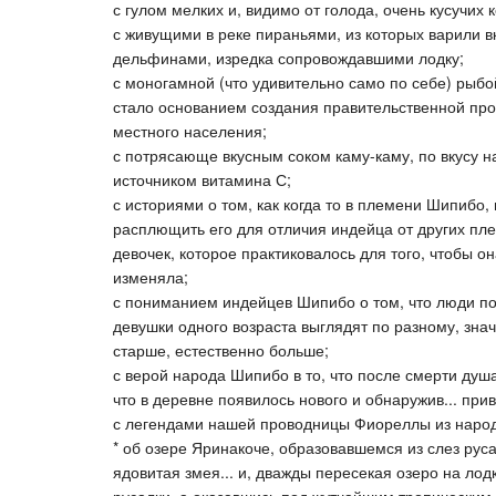
с гулом мелких и, видимо от голода, очень кусучих 
с живущими в реке пираньями, из которых варили 
дельфинами, изредка сопровождавшими лодку;
с моногамной (что удивительно само по себе) рыбо
стало основанием создания правительственной пр
местного населения;
с потрясающе вкусным соком каму-каму, по вкус
источником витамина С;
с историями о том, как когда то в племени Шипибо
расплющить его для отличия индейца от других пле
девочек, которое практиковалось для того, чтобы о
изменяла;
с пониманием индейцев Шипибо о том, что люди по
девушки одного возраста выглядят по разному, знач
старше, естественно больше;
с верой народа Шипибо в то, что после смерти душ
что в деревне появилось нового и обнаружив... при
с легендами нашей проводницы Фиореллы из наро
* об озере Яринакоче, образовавшемся из слез рус
ядовитая змея... и, дважды пересекая озеро на ло