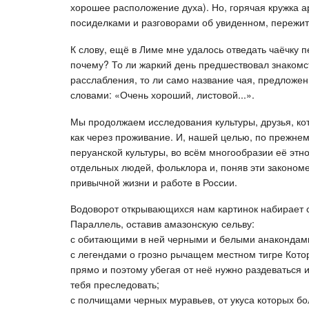
хорошее расположение духа). Но, горячая кружка а
посиделками и разговорами об увиденном, пережит
К слову, ещё в Лиме мне удалось отведать чаёчку п
почему? То ли жаркий день предшествовал знакомст
расслабления, то ли само название чая, предложе
словами: «Очень хороший, листовой...».
Мы продолжаем исследования культуры, друзья, кот
как через проживание. И, нашей целью, по прежне
перуанской культуры, во всём многообразии её этно
отдельных людей, фольклора и, поняв эти закономе
привычной жизни и работе в России.
Водоворот открывающихся нам картинок набирает 
Параллель, оставив амазонскую сельву:
с обитающими в ней черными и белыми анакондами
с легендами о грозно рычащем местном тигре Кото
прямо и поэтому убегая от неё нужно раздеваться и
тебя преследовать;
с полчищами черных муравьев, от укуса которых бо