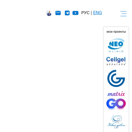
РУС |
ENG
мои проекты