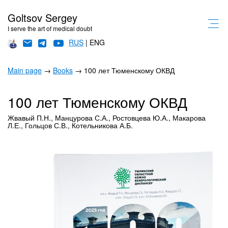
Goltsov Sergey
I serve the art of medical doubt
RUS
| ENG
Main page
→
Books
→ 100 лет Тюменскому ОКВД
100 лет Тюменскому ОКВД
Жвавый П.Н., Манцурова С.А., Ростовцева Ю.А., Макарова
Л.Е., Гольцов С.В., Котельникова А.Б.