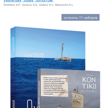
Strelnikov A.P., Gontzov A.A., Goltsov S.V., Matusevich S.L.
осталось 11 наборов