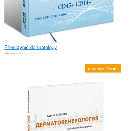
Phenotypic dermatology
Goltsov S.V.
осталось 9 книг