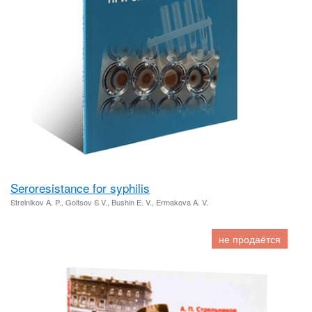
Seroresistance for syphilis
Strelnikov A. P., Goltsov S.V., Bushin E. V., Ermakova A. V.
не продаётся