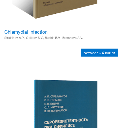
Chlamydial infection
Strelnikov A.P., Goltsov S.V., Bushin E.V., Ermakova A.V.
осталось 4 книги